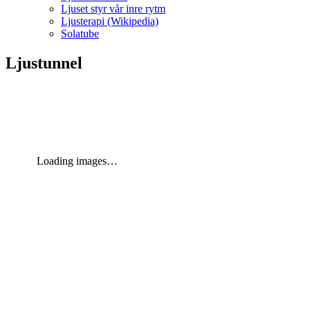
Ljuset styr vår inre rytm
Ljusterapi (Wikipedia)
Solatube
Ljustunnel
Loading images…