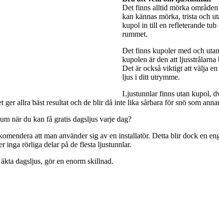
Det finns alltid mörka områden 
kan kännas mörka, trista och utan
kupol in till en refleterande tub
rummet.
Det finns kupoler med och utan 
kupolen är den att ljusstrålarna
Det är också viktigt att välja e
ljus i ditt utrymme.
Ljustunnlar finns utan kupol, dv
ger allra bäst resultat och de blir då inte lika sårbara för snö som anna
rum när du kan få gratis dagsljus varje dag?
rekomendera att man använder sig av en installatör. Detta blir dock en engå
 inga rörliga delar på de flesta ljustunnlar.
 äkta dagsljus, gör en enorm skillnad.