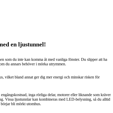
 med en ljustunnel!
n som du inte kan komma åt med vanliga fönster. Du slipper att ha
 som du annars behöver i mörka utrymmen.
us, vilket bland annat ger dig mer energi och minskar risken för
n engångskostnad, inga rörliga delar, motorer eller liknande som kräver
ng. Vissa ljustunnlar kan kombineras med LED-belysning, så du alltid
t börjar bli mörkt utomhus.