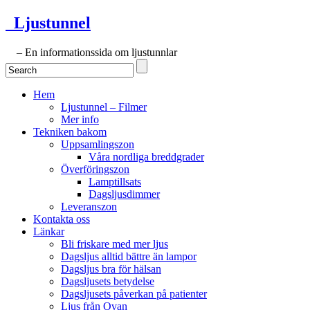
Ljustunnel
– En informationssida om ljustunnlar
Hem
Ljustunnel – Filmer
Mer info
Tekniken bakom
Uppsamlingszon
Våra nordliga breddgrader
Överföringszon
Lamptillsats
Dagsljusdimmer
Leveranszon
Kontakta oss
Länkar
Bli friskare med mer ljus
Dagsljus alltid bättre än lampor
Dagsljus bra för hälsan
Dagsljusets betydelse
Dagsljusets påverkan på patienter
Ljus från Ovan