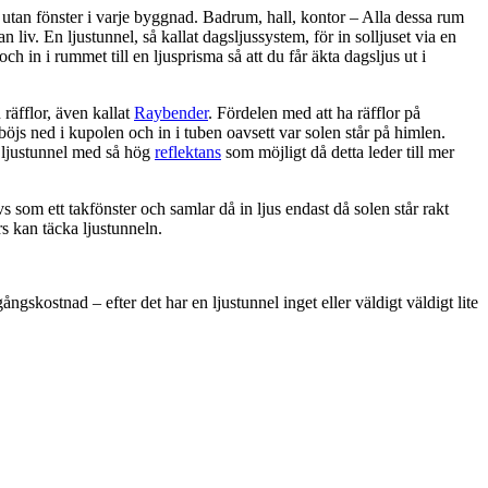
utan fönster i varje byggnad. Badrum, hall, kontor – Alla dessa rum
 liv. En ljustunnel, så kallat dagsljussystem, för in solljuset via en
 och in i rummet till en ljusprisma så att du får äkta dagsljus ut i
räfflor, även kallat
Raybender
. Fördelen med att ha räfflor på
 böjs ned i kupolen och in i tuben oavsett var solen står på himlen.
n ljustunnel med så hög
reflektans
som möjligt då detta leder till mer
s som ett takfönster och samlar då in ljus endast då solen står rakt
rs kan täcka ljustunneln.
ngskostnad – efter det har en ljustunnel inget eller väldigt väldigt lite