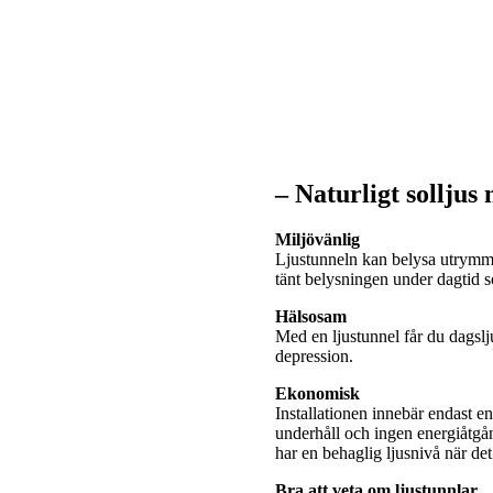
– Naturligt solljus
Miljövänlig
Ljustunneln kan belysa utrymme
tänt belysningen under dagtid
Hälsosam
Med en ljustunnel får du dagslj
depression.
Ekonomisk
Installationen innebär endast e
underhåll och ingen energiåtgå
har en behaglig ljusnivå när de
Bra att veta om ljustunnlar