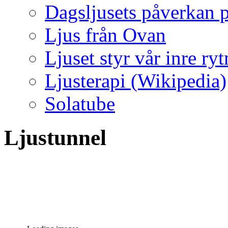
Dagsljusets påverkan p
Ljus från Ovan
Ljuset styr vår inre ry
Ljusterapi (Wikipedia)
Solatube
Ljustunnel