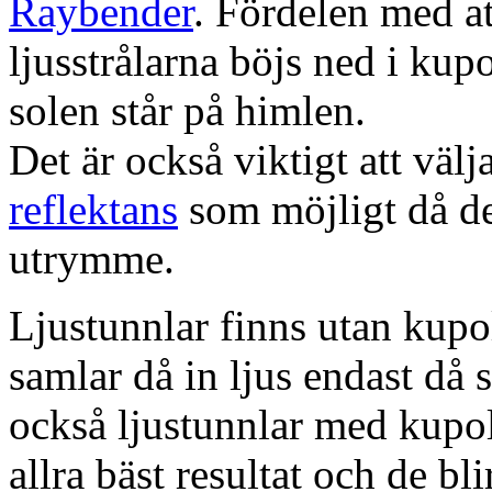
Raybender
. Fördelen med at
ljusstrålarna böjs ned i kup
solen står på himlen.
Det är också viktigt att väl
reflektans
som möjligt då dett
utrymme.
Ljustunnlar finns utan kupo
samlar då in ljus endast då s
också ljustunnlar med kupo
allra bäst resultat och de bl