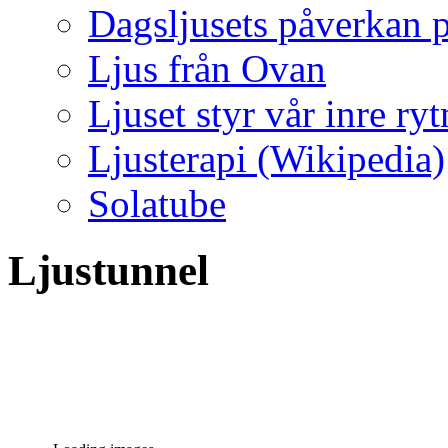
Dagsljusets påverkan p
Ljus från Ovan
Ljuset styr vår inre ry
Ljusterapi (Wikipedia)
Solatube
Ljustunnel