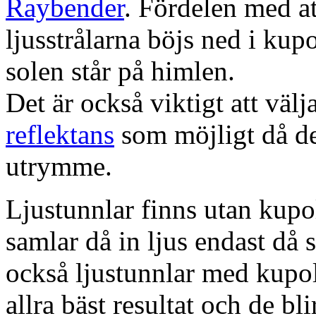
Raybender
. Fördelen med at
ljusstrålarna böjs ned i kup
solen står på himlen.
Det är också viktigt att väl
reflektans
som möjligt då dett
utrymme.
Ljustunnlar finns utan kupo
samlar då in ljus endast då s
också ljustunnlar med kupo
allra bäst resultat och de bl