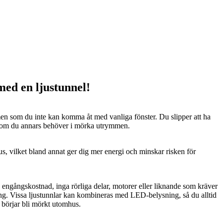
 med en ljustunnel!
n som du inte kan komma åt med vanliga fönster. Du slipper att ha
 som du annars behöver i mörka utrymmen.
us, vilket bland annat ger dig mer energi och minskar risken för
n engångskostnad, inga rörliga delar, motorer eller liknande som kräver
ng. Vissa ljustunnlar kan kombineras med LED-belysning, så du alltid
t börjar bli mörkt utomhus.