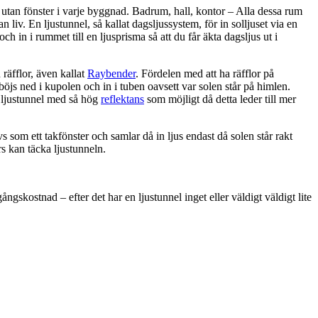
utan fönster i varje byggnad. Badrum, hall, kontor – Alla dessa rum
 liv. En ljustunnel, så kallat dagsljussystem, för in solljuset via en
 och in i rummet till en ljusprisma så att du får äkta dagsljus ut i
räfflor, även kallat
Raybender
. Fördelen med att ha räfflor på
 böjs ned i kupolen och in i tuben oavsett var solen står på himlen.
n ljustunnel med så hög
reflektans
som möjligt då detta leder till mer
s som ett takfönster och samlar då in ljus endast då solen står rakt
rs kan täcka ljustunneln.
ngskostnad – efter det har en ljustunnel inget eller väldigt väldigt lite