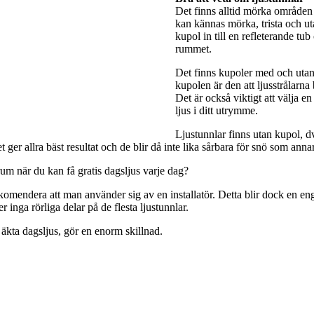
Det finns alltid mörka områden 
kan kännas mörka, trista och utan
kupol in till en refleterande tub
rummet.
Det finns kupoler med och utan 
kupolen är den att ljusstrålarna
Det är också viktigt att välja e
ljus i ditt utrymme.
Ljustunnlar finns utan kupol, dv
ger allra bäst resultat och de blir då inte lika sårbara för snö som anna
rum när du kan få gratis dagsljus varje dag?
rekomendera att man använder sig av en installatör. Detta blir dock en engå
 inga rörliga delar på de flesta ljustunnlar.
 äkta dagsljus, gör en enorm skillnad.