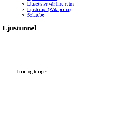
Ljuset styr vår inre rytm
Ljusterapi (Wikipedia)
Solatube
Ljustunnel
Loading images…