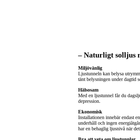
– Naturligt solljus
Miljövänlig
Ljustunneln kan belysa utrymme
tänt belysningen under dagtid
Hälsosam
Med en ljustunnel får du dagslj
depression.
Ekonomisk
Installationen innebär endast e
underhåll och ingen energiåtgå
har en behaglig ljusnivå när de
Bra att veta om ljustunnlar