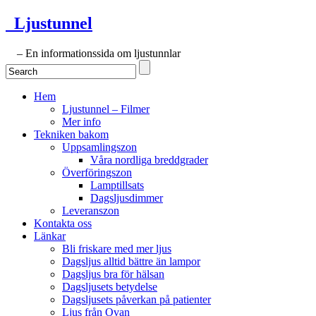
Ljustunnel
– En informationssida om ljustunnlar
Hem
Ljustunnel – Filmer
Mer info
Tekniken bakom
Uppsamlingszon
Våra nordliga breddgrader
Överföringszon
Lamptillsats
Dagsljusdimmer
Leveranszon
Kontakta oss
Länkar
Bli friskare med mer ljus
Dagsljus alltid bättre än lampor
Dagsljus bra för hälsan
Dagsljusets betydelse
Dagsljusets påverkan på patienter
Ljus från Ovan