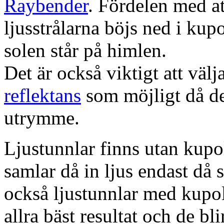
Raybender
. Fördelen med at
ljusstrålarna böjs ned i kup
solen står på himlen.
Det är också viktigt att väl
reflektans
som möjligt då dett
utrymme.
Ljustunnlar finns utan kupo
samlar då in ljus endast då s
också ljustunnlar med kupo
allra bäst resultat och de bl