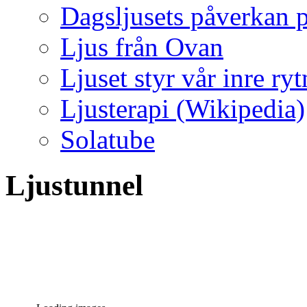
Dagsljusets påverkan p
Ljus från Ovan
Ljuset styr vår inre ry
Ljusterapi (Wikipedia)
Solatube
Ljustunnel