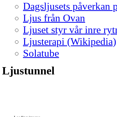
Dagsljusets påverkan p
Ljus från Ovan
Ljuset styr vår inre ry
Ljusterapi (Wikipedia)
Solatube
Ljustunnel