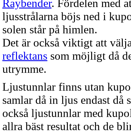
Raybender
. Fördelen med at
ljusstrålarna böjs ned i kup
solen står på himlen.
Det är också viktigt att väl
reflektans
som möjligt då dett
utrymme.
Ljustunnlar finns utan kupo
samlar då in ljus endast då s
också ljustunnlar med kupo
allra bäst resultat och de bl