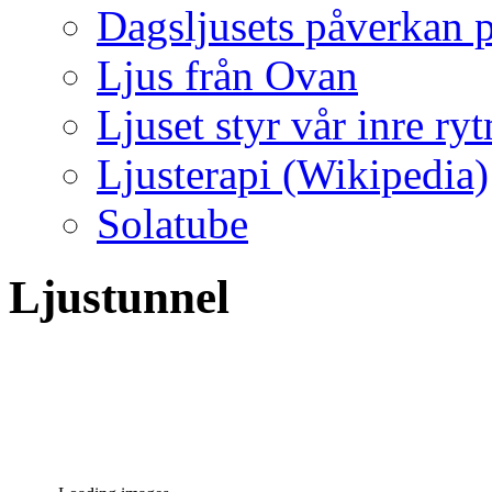
Dagsljusets påverkan p
Ljus från Ovan
Ljuset styr vår inre ry
Ljusterapi (Wikipedia)
Solatube
Ljustunnel