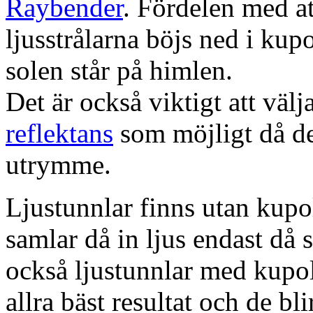
Raybender
. Fördelen med at
ljusstrålarna böjs ned i kup
solen står på himlen.
Det är också viktigt att väl
reflektans
som möjligt då dett
utrymme.
Ljustunnlar finns utan kupo
samlar då in ljus endast då s
också ljustunnlar med kupo
allra bäst resultat och de bl