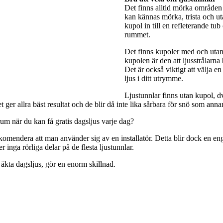
Det finns alltid mörka områden 
kan kännas mörka, trista och utan
kupol in till en refleterande tub
rummet.
Det finns kupoler med och utan 
kupolen är den att ljusstrålarna
Det är också viktigt att välja e
ljus i ditt utrymme.
Ljustunnlar finns utan kupol, dv
ger allra bäst resultat och de blir då inte lika sårbara för snö som anna
rum när du kan få gratis dagsljus varje dag?
rekomendera att man använder sig av en installatör. Detta blir dock en engå
 inga rörliga delar på de flesta ljustunnlar.
 äkta dagsljus, gör en enorm skillnad.