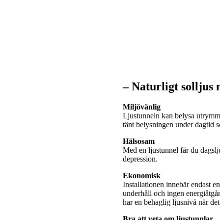
– Naturligt solljus
Miljövänlig
Ljustunneln kan belysa utrymme
tänt belysningen under dagtid
Hälsosam
Med en ljustunnel får du dagslj
depression.
Ekonomisk
Installationen innebär endast e
underhåll och ingen energiåtgå
har en behaglig ljusnivå när de
Bra att veta om ljustunnlar