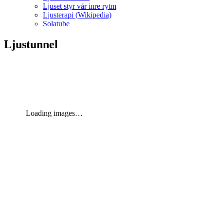
Ljuset styr vår inre rytm
Ljusterapi (Wikipedia)
Solatube
Ljustunnel
Loading images…