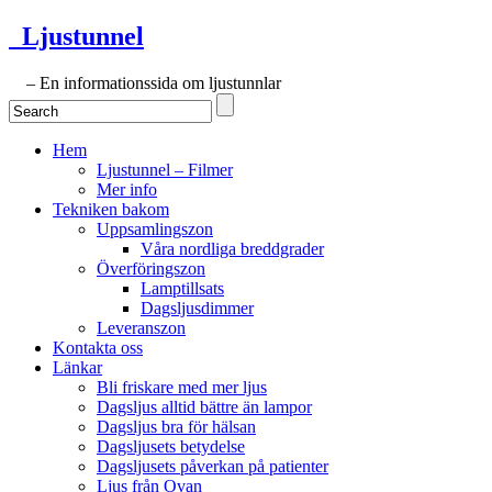
Ljustunnel
– En informationssida om ljustunnlar
Hem
Ljustunnel – Filmer
Mer info
Tekniken bakom
Uppsamlingszon
Våra nordliga breddgrader
Överföringszon
Lamptillsats
Dagsljusdimmer
Leveranszon
Kontakta oss
Länkar
Bli friskare med mer ljus
Dagsljus alltid bättre än lampor
Dagsljus bra för hälsan
Dagsljusets betydelse
Dagsljusets påverkan på patienter
Ljus från Ovan