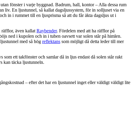
utan fönster i varje byggnad. Badrum, hall, kontor – Alla dessa rum
 liv. En ljustunnel, så kallat dagsljussystem, för in solljuset via en
 och in i rummet till en ljusprisma så att du får äkta dagsljus ut i
räfflor, även kallat
Raybender
. Fördelen med att ha räfflor på
 böjs ned i kupolen och in i tuben oavsett var solen står på himlen.
n ljustunnel med så hög
reflektans
som möjligt då detta leder till mer
s som ett takfönster och samlar då in ljus endast då solen står rakt
rs kan täcka ljustunneln.
ngskostnad – efter det har en ljustunnel inget eller väldigt väldigt lite