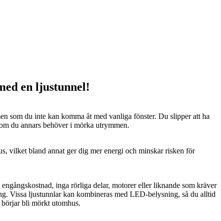
 med en ljustunnel!
n som du inte kan komma åt med vanliga fönster. Du slipper att ha
 som du annars behöver i mörka utrymmen.
us, vilket bland annat ger dig mer energi och minskar risken för
n engångskostnad, inga rörliga delar, motorer eller liknande som kräver
ng. Vissa ljustunnlar kan kombineras med LED-belysning, så du alltid
t börjar bli mörkt utomhus.