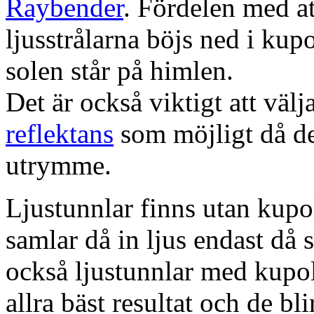
Raybender
. Fördelen med at
ljusstrålarna böjs ned i kup
solen står på himlen.
Det är också viktigt att väl
reflektans
som möjligt då dett
utrymme.
Ljustunnlar finns utan kupo
samlar då in ljus endast då s
också ljustunnlar med kupo
allra bäst resultat och de bl