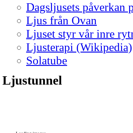
Dagsljusets påverkan p
Ljus från Ovan
Ljuset styr vår inre ry
Ljusterapi (Wikipedia)
Solatube
Ljustunnel