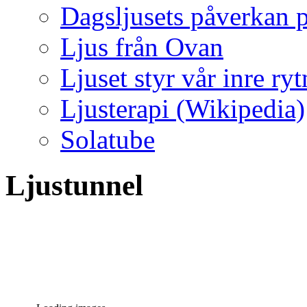
Dagsljusets påverkan p
Ljus från Ovan
Ljuset styr vår inre ry
Ljusterapi (Wikipedia)
Solatube
Ljustunnel