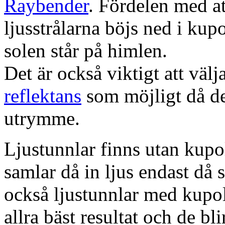
Raybender
. Fördelen med at
ljusstrålarna böjs ned i kup
solen står på himlen.
Det är också viktigt att väl
reflektans
som möjligt då dett
utrymme.
Ljustunnlar finns utan kupo
samlar då in ljus endast då s
också ljustunnlar med kupo
allra bäst resultat och de bl