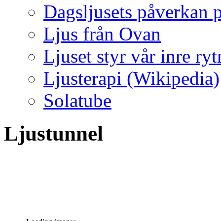
Dagsljusets påverkan p
Ljus från Ovan
Ljuset styr vår inre ry
Ljusterapi (Wikipedia)
Solatube
Ljustunnel