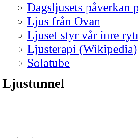
Dagsljusets påverkan p
Ljus från Ovan
Ljuset styr vår inre ry
Ljusterapi (Wikipedia)
Solatube
Ljustunnel