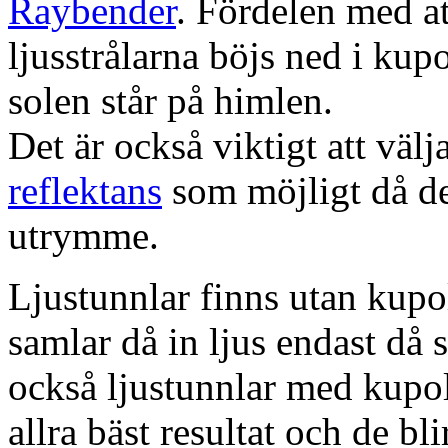
Raybender
. Fördelen med at
ljusstrålarna böjs ned i kup
solen står på himlen.
Det är också viktigt att väl
reflektans
som möjligt då dett
utrymme.
Ljustunnlar finns utan kupo
samlar då in ljus endast då s
också ljustunnlar med kupo
allra bäst resultat och de bl