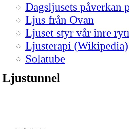
Dagsljusets påverkan p
Ljus från Ovan
Ljuset styr vår inre ry
Ljusterapi (Wikipedia)
Solatube
Ljustunnel