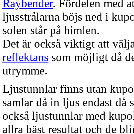
Raybender
. Fördelen med at
ljusstrålarna böjs ned i kup
solen står på himlen.
Det är också viktigt att väl
reflektans
som möjligt då dett
utrymme.
Ljustunnlar finns utan kupo
samlar då in ljus endast då s
också ljustunnlar med kupo
allra bäst resultat och de bl