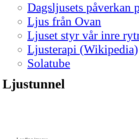
Dagsljusets påverkan p
Ljus från Ovan
Ljuset styr vår inre ry
Ljusterapi (Wikipedia)
Solatube
Ljustunnel