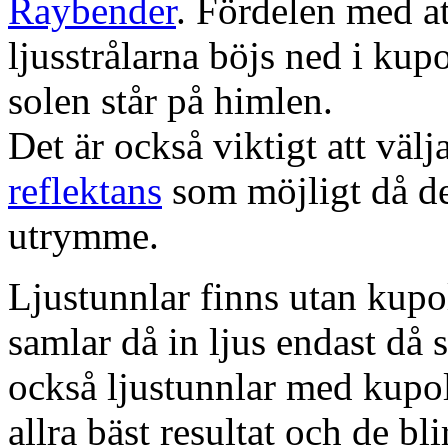
Raybender
. Fördelen med at
ljusstrålarna böjs ned i kup
solen står på himlen.
Det är också viktigt att väl
reflektans
som möjligt då dett
utrymme.
Ljustunnlar finns utan kupo
samlar då in ljus endast då s
också ljustunnlar med kupo
allra bäst resultat och de bl