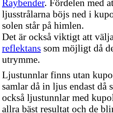
Raybender
. Fördelen med at
ljusstrålarna böjs ned i kup
solen står på himlen.
Det är också viktigt att väl
reflektans
som möjligt då dett
utrymme.
Ljustunnlar finns utan kupo
samlar då in ljus endast då s
också ljustunnlar med kupo
allra bäst resultat och de bl