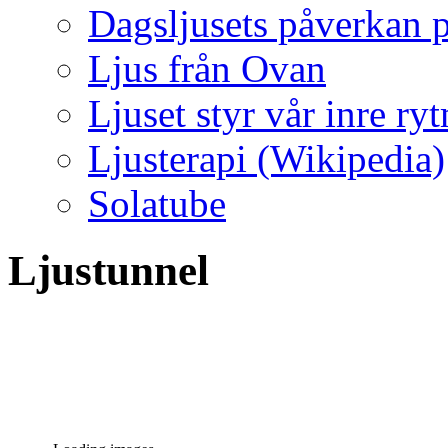
Dagsljusets påverkan p
Ljus från Ovan
Ljuset styr vår inre ry
Ljusterapi (Wikipedia)
Solatube
Ljustunnel