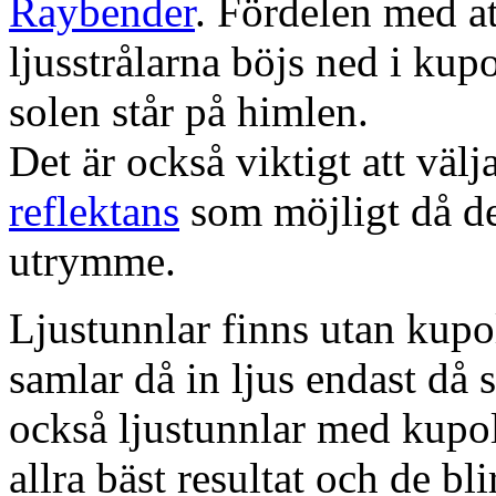
Raybender
. Fördelen med at
ljusstrålarna böjs ned i kup
solen står på himlen.
Det är också viktigt att väl
reflektans
som möjligt då dett
utrymme.
Ljustunnlar finns utan kupo
samlar då in ljus endast då s
också ljustunnlar med kupo
allra bäst resultat och de bl