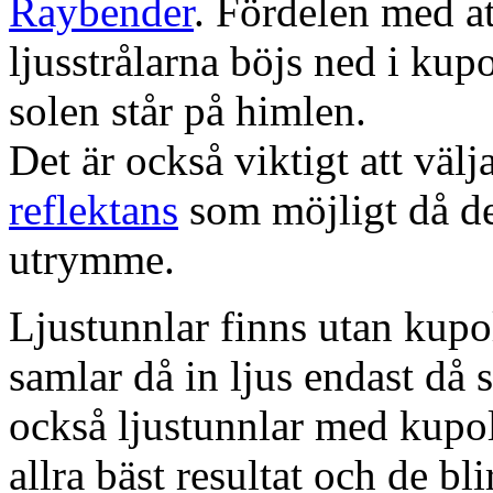
Raybender
. Fördelen med at
ljusstrålarna böjs ned i kup
solen står på himlen.
Det är också viktigt att väl
reflektans
som möjligt då dett
utrymme.
Ljustunnlar finns utan kupo
samlar då in ljus endast då s
också ljustunnlar med kupo
allra bäst resultat och de bl