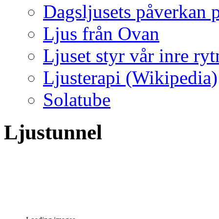
Dagsljusets påverkan p
Ljus från Ovan
Ljuset styr vår inre ry
Ljusterapi (Wikipedia)
Solatube
Ljustunnel