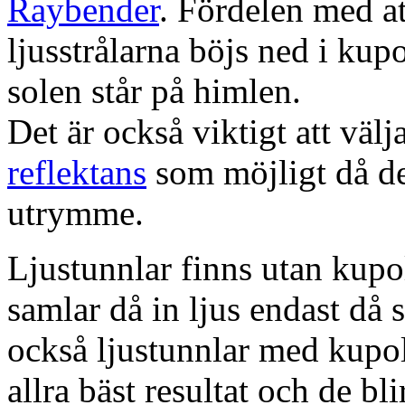
Raybender
. Fördelen med at
ljusstrålarna böjs ned i kup
solen står på himlen.
Det är också viktigt att väl
reflektans
som möjligt då dett
utrymme.
Ljustunnlar finns utan kupo
samlar då in ljus endast då s
också ljustunnlar med kupo
allra bäst resultat och de bl