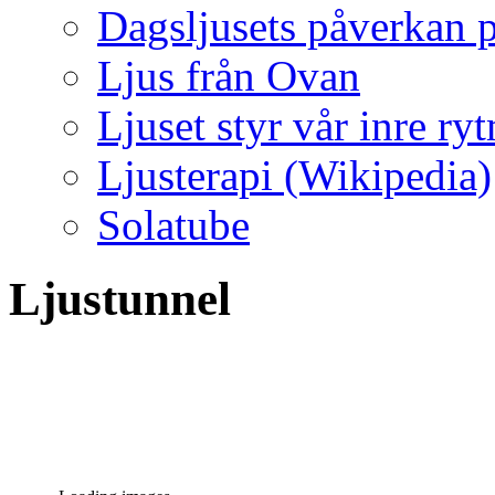
Dagsljusets påverkan p
Ljus från Ovan
Ljuset styr vår inre ry
Ljusterapi (Wikipedia)
Solatube
Ljustunnel