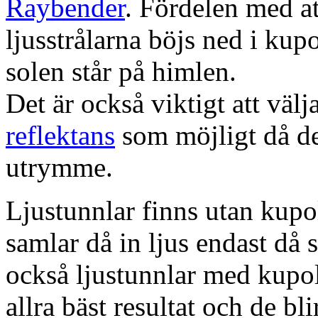
Raybender
. Fördelen med at
ljusstrålarna böjs ned i kup
solen står på himlen.
Det är också viktigt att väl
reflektans
som möjligt då dett
utrymme.
Ljustunnlar finns utan kupo
samlar då in ljus endast då s
också ljustunnlar med kupo
allra bäst resultat och de bl