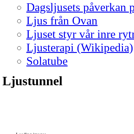
Dagsljusets påverkan p
Ljus från Ovan
Ljuset styr vår inre ry
Ljusterapi (Wikipedia)
Solatube
Ljustunnel