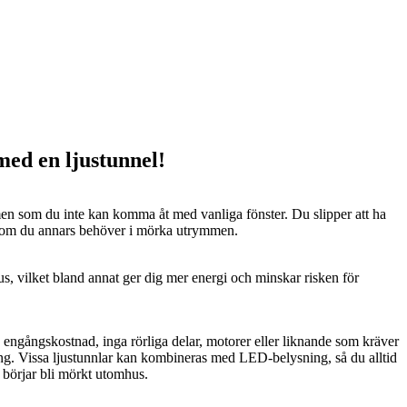
 med en ljustunnel!
n som du inte kan komma åt med vanliga fönster. Du slipper att ha
 som du annars behöver i mörka utrymmen.
us, vilket bland annat ger dig mer energi och minskar risken för
n engångskostnad, inga rörliga delar, motorer eller liknande som kräver
ng. Vissa ljustunnlar kan kombineras med LED-belysning, så du alltid
t börjar bli mörkt utomhus.