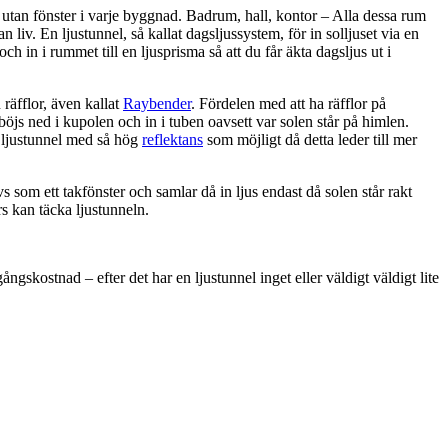
utan fönster i varje byggnad. Badrum, hall, kontor – Alla dessa rum
 liv. En ljustunnel, så kallat dagsljussystem, för in solljuset via en
 och in i rummet till en ljusprisma så att du får äkta dagsljus ut i
räfflor, även kallat
Raybender
. Fördelen med att ha räfflor på
 böjs ned i kupolen och in i tuben oavsett var solen står på himlen.
n ljustunnel med så hög
reflektans
som möjligt då detta leder till mer
s som ett takfönster och samlar då in ljus endast då solen står rakt
rs kan täcka ljustunneln.
ngskostnad – efter det har en ljustunnel inget eller väldigt väldigt lite