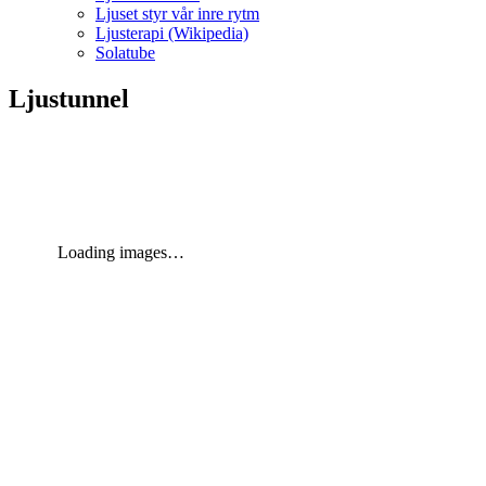
Ljuset styr vår inre rytm
Ljusterapi (Wikipedia)
Solatube
Ljustunnel
Loading images…