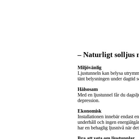
– Naturligt solljus
Miljövänlig
Ljustunneln kan belysa utrymme
tänt belysningen under dagtid
Hälsosam
Med en ljustunnel får du dagslj
depression.
Ekonomisk
Installationen innebär endast e
underhåll och ingen energiåtgå
har en behaglig ljusnivå när de
Bra att veta om ljustunnlar