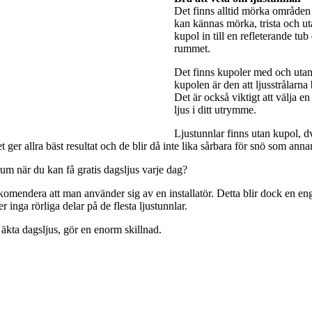
Det finns alltid mörka områden 
kan kännas mörka, trista och utan
kupol in till en refleterande tub
rummet.
Det finns kupoler med och utan 
kupolen är den att ljusstrålarna
Det är också viktigt att välja e
ljus i ditt utrymme.
Ljustunnlar finns utan kupol, dv
ger allra bäst resultat och de blir då inte lika sårbara för snö som anna
rum när du kan få gratis dagsljus varje dag?
rekomendera att man använder sig av en installatör. Detta blir dock en engå
 inga rörliga delar på de flesta ljustunnlar.
 äkta dagsljus, gör en enorm skillnad.