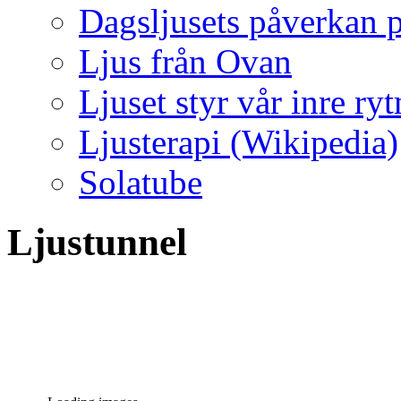
Dagsljusets påverkan p
Ljus från Ovan
Ljuset styr vår inre ry
Ljusterapi (Wikipedia)
Solatube
Ljustunnel