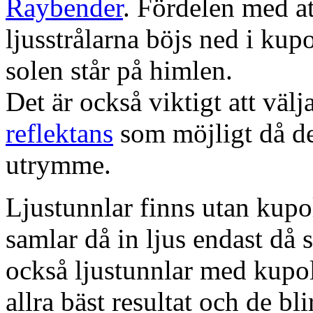
Raybender
. Fördelen med at
ljusstrålarna böjs ned i kup
solen står på himlen.
Det är också viktigt att väl
reflektans
som möjligt då dett
utrymme.
Ljustunnlar finns utan kupo
samlar då in ljus endast då s
också ljustunnlar med kupo
allra bäst resultat och de bl