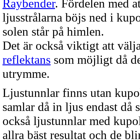
Raybender
. Fördelen med at
ljusstrålarna böjs ned i kup
solen står på himlen.
Det är också viktigt att väl
reflektans
som möjligt då dett
utrymme.
Ljustunnlar finns utan kupo
samlar då in ljus endast då s
också ljustunnlar med kupo
allra bäst resultat och de bl