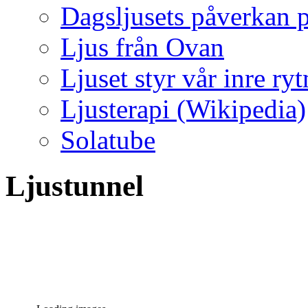
Dagsljusets påverkan p
Ljus från Ovan
Ljuset styr vår inre ry
Ljusterapi (Wikipedia)
Solatube
Ljustunnel