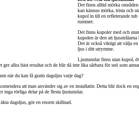
Det finns alltid mörka områden 
kan kännas mörka, trista och utan
kupol in till en refleterande tub
rummet.
Det finns kupoler med och utan 
kupolen är den att ljusstrålarna
Det är också viktigt att välja e
ljus i ditt utrymme.
Ljustunnlar finns utan kupol, dv
ger allra bäst resultat och de blir då inte lika sårbara för snö som anna
rum när du kan få gratis dagsljus varje dag?
rekomendera att man använder sig av en installatör. Detta blir dock en engå
 inga rörliga delar på de flesta ljustunnlar.
 äkta dagsljus, gör en enorm skillnad.