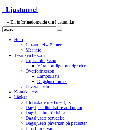
Ljustunnel
– En informationssida om ljustunnlar
Hem
Ljustunnel – Filmer
Mer info
Tekniken bakom
Uppsamlingszon
Våra nordliga breddgrader
Överföringszon
Lamptillsats
Dagsljusdimmer
Leveranszon
Kontakta oss
Länkar
Bli friskare med mer ljus
Dagsljus alltid bättre än lampor
Dagsljus bra för hälsan
Dagsljusets betydelse
Dagsljusets påverkan på patienter
Ljus från Ovan