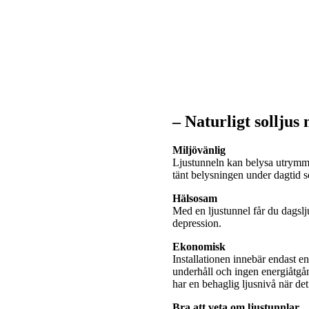
– Naturligt solljus
Miljövänlig
Ljustunneln kan belysa utrymme
tänt belysningen under dagtid
Hälsosam
Med en ljustunnel får du dagslj
depression.
Ekonomisk
Installationen innebär endast e
underhåll och ingen energiåtgå
har en behaglig ljusnivå när de
Bra att veta om ljustunnlar