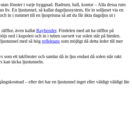
utan fönster i varje byggnad. Badrum, hall, kontor – Alla dessa rum
 liv. En ljustunnel, så kallat dagsljussystem, för in solljuset via en
 och in i rummet till en ljusprisma så att du får äkta dagsljus ut i
räfflor, även kallat
Raybender
. Fördelen med att ha räfflor på
 böjs ned i kupolen och in i tuben oavsett var solen står på himlen.
n ljustunnel med så hög
reflektans
som möjligt då detta leder till mer
s som ett takfönster och samlar då in ljus endast då solen står rakt
rs kan täcka ljustunneln.
ngskostnad – efter det har en ljustunnel inget eller väldigt väldigt lite