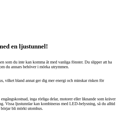
 med en ljustunnel!
n som du inte kan komma åt med vanliga fönster. Du slipper att ha
 som du annars behöver i mörka utrymmen.
us, vilket bland annat ger dig mer energi och minskar risken för
n engångskostnad, inga rörliga delar, motorer eller liknande som kräver
ng. Vissa ljustunnlar kan kombineras med LED-belysning, så du alltid
t börjar bli mörkt utomhus.