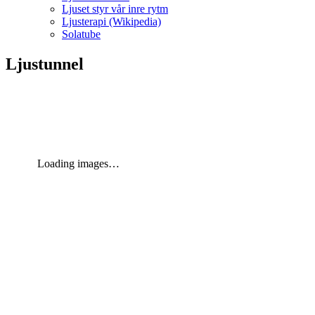
Ljuset styr vår inre rytm
Ljusterapi (Wikipedia)
Solatube
Ljustunnel
Loading images…