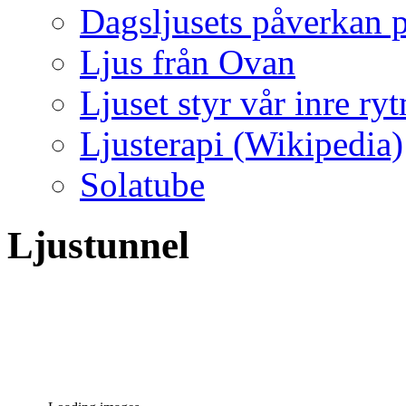
Dagsljusets påverkan p
Ljus från Ovan
Ljuset styr vår inre ry
Ljusterapi (Wikipedia)
Solatube
Ljustunnel