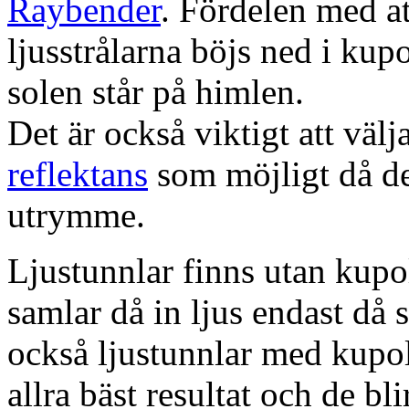
Raybender
. Fördelen med at
ljusstrålarna böjs ned i kup
solen står på himlen.
Det är också viktigt att väl
reflektans
som möjligt då dett
utrymme.
Ljustunnlar finns utan kupo
samlar då in ljus endast då s
också ljustunnlar med kupo
allra bäst resultat och de bl