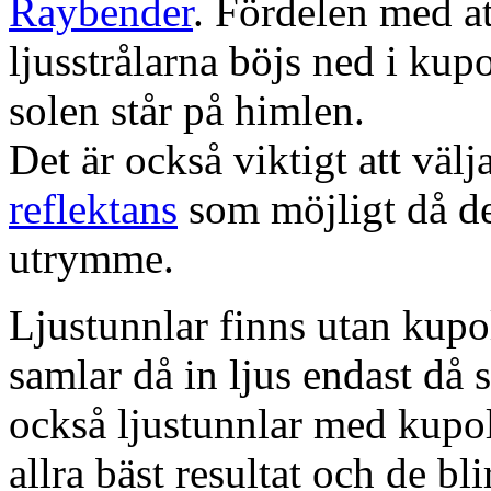
Raybender
. Fördelen med at
ljusstrålarna böjs ned i kup
solen står på himlen.
Det är också viktigt att väl
reflektans
som möjligt då dett
utrymme.
Ljustunnlar finns utan kupo
samlar då in ljus endast då s
också ljustunnlar med kupo
allra bäst resultat och de bl