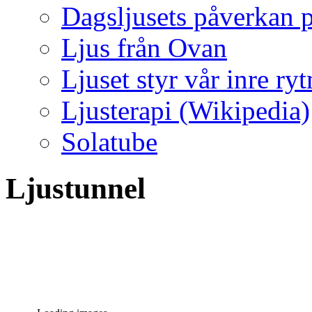
Dagsljusets påverkan p
Ljus från Ovan
Ljuset styr vår inre ry
Ljusterapi (Wikipedia)
Solatube
Ljustunnel