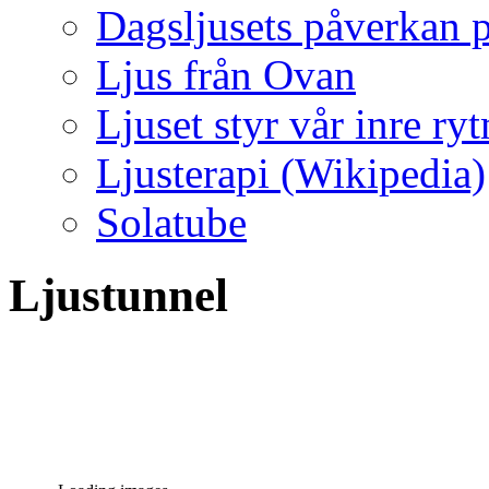
Dagsljusets påverkan p
Ljus från Ovan
Ljuset styr vår inre ry
Ljusterapi (Wikipedia)
Solatube
Ljustunnel