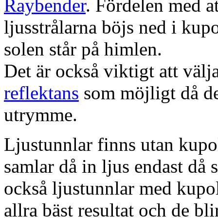
Raybender
. Fördelen med at
ljusstrålarna böjs ned i kup
solen står på himlen.
Det är också viktigt att väl
reflektans
som möjligt då dett
utrymme.
Ljustunnlar finns utan kupo
samlar då in ljus endast då s
också ljustunnlar med kupo
allra bäst resultat och de bl