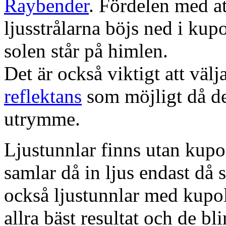
Raybender
. Fördelen med at
ljusstrålarna böjs ned i kup
solen står på himlen.
Det är också viktigt att väl
reflektans
som möjligt då dett
utrymme.
Ljustunnlar finns utan kupo
samlar då in ljus endast då s
också ljustunnlar med kupo
allra bäst resultat och de bl