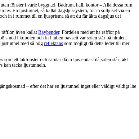
utan fönster i varje byggnad. Badrum, hall, kontor – Alla dessa rum
 liv. En ljustunnel, så kallat dagsljussystem, för in solljuset via en
 och in i rummet till en ljusprisma så att du får äkta dagsljus ut i
räfflor, även kallat
Raybender
. Fördelen med att ha räfflor på
 böjs ned i kupolen och in i tuben oavsett var solen står på himlen.
n ljustunnel med så hög
reflektans
som möjligt då detta leder till mer
s som ett takfönster och samlar då in ljus endast då solen står rakt
rs kan täcka ljustunneln.
ngskostnad – efter det har en ljustunnel inget eller väldigt väldigt lite