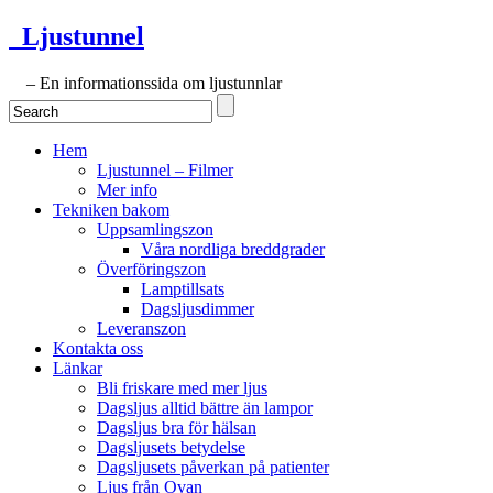
Ljustunnel
– En informationssida om ljustunnlar
Hem
Ljustunnel – Filmer
Mer info
Tekniken bakom
Uppsamlingszon
Våra nordliga breddgrader
Överföringszon
Lamptillsats
Dagsljusdimmer
Leveranszon
Kontakta oss
Länkar
Bli friskare med mer ljus
Dagsljus alltid bättre än lampor
Dagsljus bra för hälsan
Dagsljusets betydelse
Dagsljusets påverkan på patienter
Ljus från Ovan