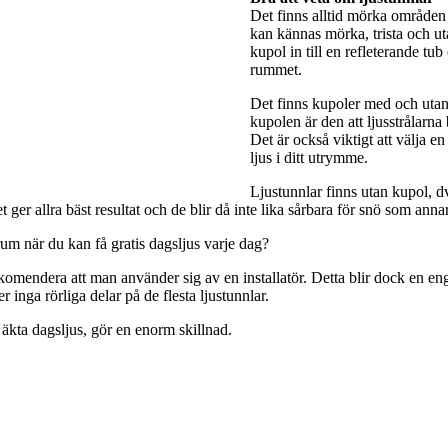
Det finns alltid mörka områden 
kan kännas mörka, trista och utan
kupol in till en refleterande tub
rummet.
Det finns kupoler med och utan 
kupolen är den att ljusstrålarna
Det är också viktigt att välja e
ljus i ditt utrymme.
Ljustunnlar finns utan kupol, dv
ger allra bäst resultat och de blir då inte lika sårbara för snö som anna
rum när du kan få gratis dagsljus varje dag?
rekomendera att man använder sig av en installatör. Detta blir dock en engå
 inga rörliga delar på de flesta ljustunnlar.
 äkta dagsljus, gör en enorm skillnad.