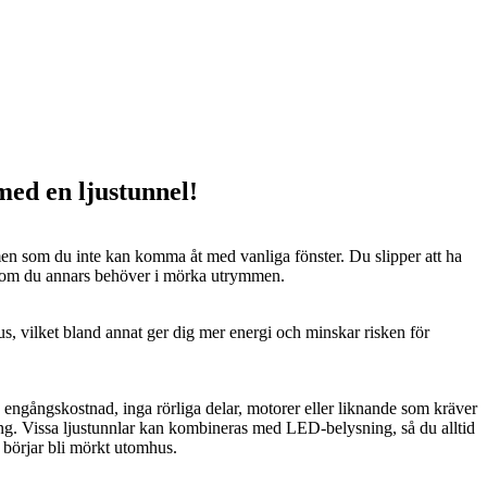
 med en ljustunnel!
n som du inte kan komma åt med vanliga fönster. Du slipper att ha
 som du annars behöver i mörka utrymmen.
us, vilket bland annat ger dig mer energi och minskar risken för
n engångskostnad, inga rörliga delar, motorer eller liknande som kräver
ng. Vissa ljustunnlar kan kombineras med LED-belysning, så du alltid
t börjar bli mörkt utomhus.