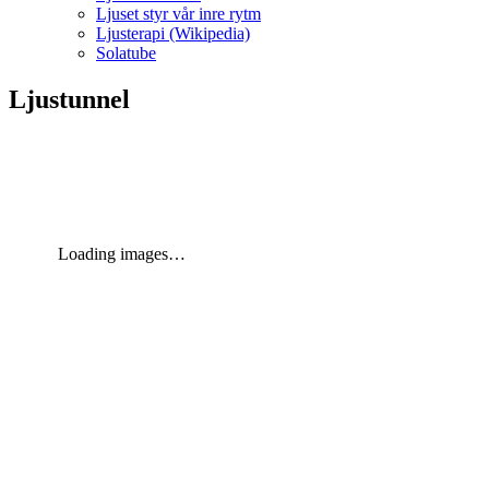
Ljuset styr vår inre rytm
Ljusterapi (Wikipedia)
Solatube
Ljustunnel
Loading images…