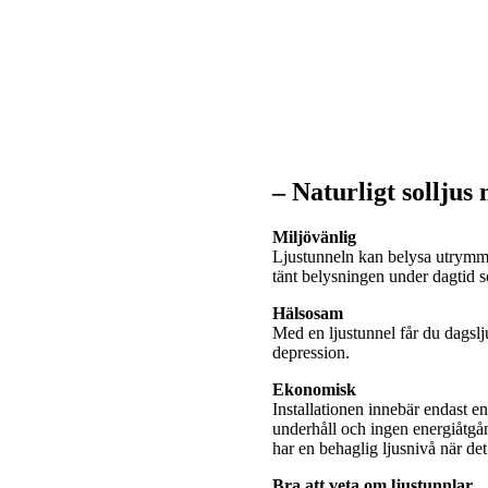
– Naturligt solljus
Miljövänlig
Ljustunneln kan belysa utrymme
tänt belysningen under dagtid
Hälsosam
Med en ljustunnel får du dagslj
depression.
Ekonomisk
Installationen innebär endast e
underhåll och ingen energiåtgå
har en behaglig ljusnivå när de
Bra att veta om ljustunnlar