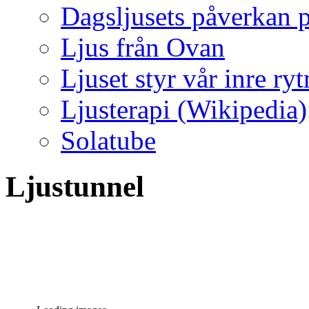
Dagsljusets påverkan p
Ljus från Ovan
Ljuset styr vår inre ry
Ljusterapi (Wikipedia)
Solatube
Ljustunnel