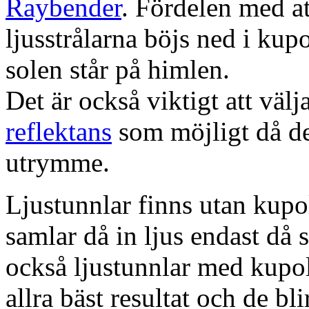
Raybender
. Fördelen med at
ljusstrålarna böjs ned i kup
solen står på himlen.
Det är också viktigt att väl
reflektans
som möjligt då dett
utrymme.
Ljustunnlar finns utan kupo
samlar då in ljus endast då s
också ljustunnlar med kupo
allra bäst resultat och de bl