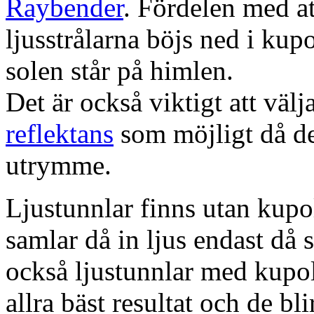
Raybender
. Fördelen med at
ljusstrålarna böjs ned i kup
solen står på himlen.
Det är också viktigt att väl
reflektans
som möjligt då dett
utrymme.
Ljustunnlar finns utan kupo
samlar då in ljus endast då s
också ljustunnlar med kupo
allra bäst resultat och de bl