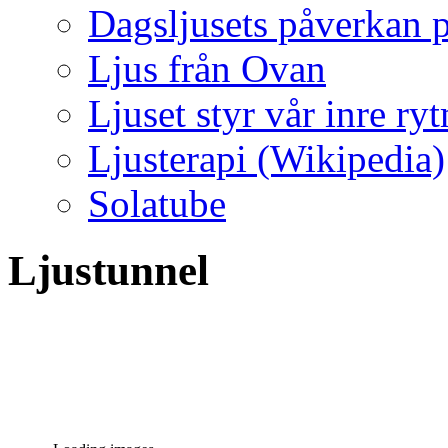
Dagsljusets påverkan p
Ljus från Ovan
Ljuset styr vår inre ry
Ljusterapi (Wikipedia)
Solatube
Ljustunnel