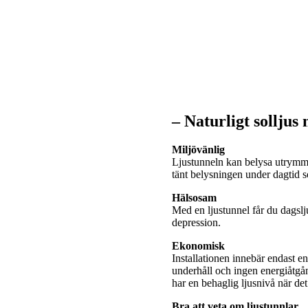
– Naturligt solljus
Miljövänlig
Ljustunneln kan belysa utrymme
tänt belysningen under dagtid
Hälsosam
Med en ljustunnel får du dagslj
depression.
Ekonomisk
Installationen innebär endast e
underhåll och ingen energiåtgå
har en behaglig ljusnivå när de
Bra att veta om ljustunnlar