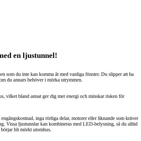
 med en ljustunnel!
n som du inte kan komma åt med vanliga fönster. Du slipper att ha
 som du annars behöver i mörka utrymmen.
us, vilket bland annat ger dig mer energi och minskar risken för
n engångskostnad, inga rörliga delar, motorer eller liknande som kräver
ng. Vissa ljustunnlar kan kombineras med LED-belysning, så du alltid
t börjar bli mörkt utomhus.