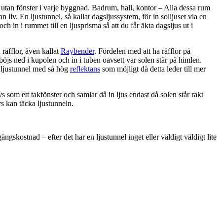
utan fönster i varje byggnad. Badrum, hall, kontor – Alla dessa rum
 liv. En ljustunnel, så kallat dagsljussystem, för in solljuset via en
 och in i rummet till en ljusprisma så att du får äkta dagsljus ut i
räfflor, även kallat
Raybender
. Fördelen med att ha räfflor på
 böjs ned i kupolen och in i tuben oavsett var solen står på himlen.
n ljustunnel med så hög
reflektans
som möjligt då detta leder till mer
s som ett takfönster och samlar då in ljus endast då solen står rakt
rs kan täcka ljustunneln.
ngskostnad – efter det har en ljustunnel inget eller väldigt väldigt lite