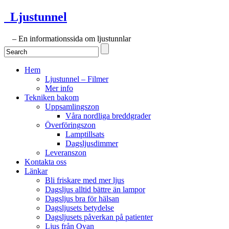
Ljustunnel
– En informationssida om ljustunnlar
Hem
Ljustunnel – Filmer
Mer info
Tekniken bakom
Uppsamlingszon
Våra nordliga breddgrader
Överföringszon
Lamptillsats
Dagsljusdimmer
Leveranszon
Kontakta oss
Länkar
Bli friskare med mer ljus
Dagsljus alltid bättre än lampor
Dagsljus bra för hälsan
Dagsljusets betydelse
Dagsljusets påverkan på patienter
Ljus från Ovan