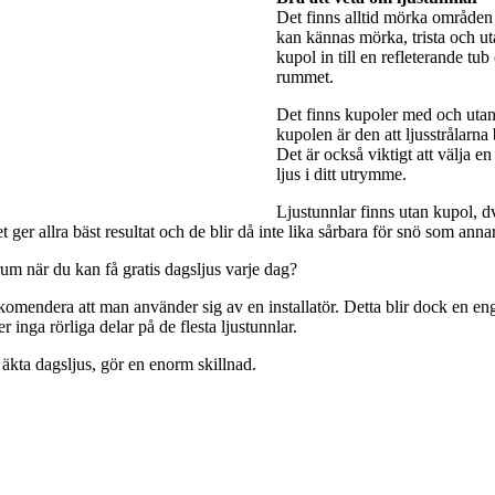
Det finns alltid mörka områden 
kan kännas mörka, trista och utan
kupol in till en refleterande tub
rummet.
Det finns kupoler med och utan 
kupolen är den att ljusstrålarna
Det är också viktigt att välja e
ljus i ditt utrymme.
Ljustunnlar finns utan kupol, dv
ger allra bäst resultat och de blir då inte lika sårbara för snö som anna
rum när du kan få gratis dagsljus varje dag?
rekomendera att man använder sig av en installatör. Detta blir dock en engå
 inga rörliga delar på de flesta ljustunnlar.
 äkta dagsljus, gör en enorm skillnad.