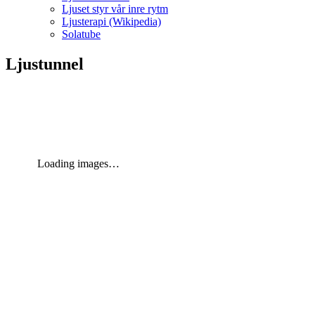
Ljuset styr vår inre rytm
Ljusterapi (Wikipedia)
Solatube
Ljustunnel
Loading images…