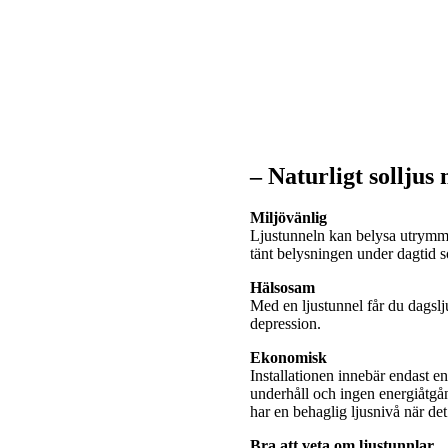
– Naturligt solljus
Miljövänlig
Ljustunneln kan belysa utrymme
tänt belysningen under dagtid
Hälsosam
Med en ljustunnel får du dagslj
depression.
Ekonomisk
Installationen innebär endast e
underhåll och ingen energiåtgå
har en behaglig ljusnivå när de
Bra att veta om ljustunnlar