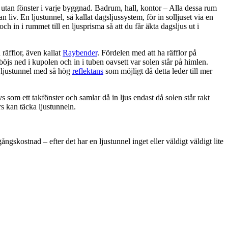
utan fönster i varje byggnad. Badrum, hall, kontor – Alla dessa rum
 liv. En ljustunnel, så kallat dagsljussystem, för in solljuset via en
 och in i rummet till en ljusprisma så att du får äkta dagsljus ut i
räfflor, även kallat
Raybender
. Fördelen med att ha räfflor på
 böjs ned i kupolen och in i tuben oavsett var solen står på himlen.
n ljustunnel med så hög
reflektans
som möjligt då detta leder till mer
s som ett takfönster och samlar då in ljus endast då solen står rakt
rs kan täcka ljustunneln.
ngskostnad – efter det har en ljustunnel inget eller väldigt väldigt lite