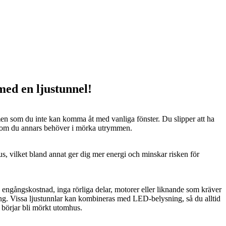
 med en ljustunnel!
n som du inte kan komma åt med vanliga fönster. Du slipper att ha
 som du annars behöver i mörka utrymmen.
us, vilket bland annat ger dig mer energi och minskar risken för
n engångskostnad, inga rörliga delar, motorer eller liknande som kräver
ng. Vissa ljustunnlar kan kombineras med LED-belysning, så du alltid
t börjar bli mörkt utomhus.