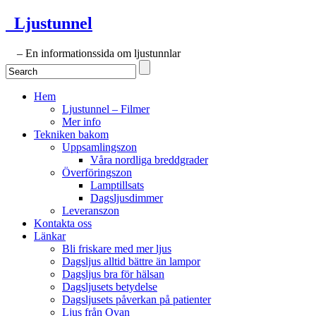
Ljustunnel
– En informationssida om ljustunnlar
Hem
Ljustunnel – Filmer
Mer info
Tekniken bakom
Uppsamlingszon
Våra nordliga breddgrader
Överföringszon
Lamptillsats
Dagsljusdimmer
Leveranszon
Kontakta oss
Länkar
Bli friskare med mer ljus
Dagsljus alltid bättre än lampor
Dagsljus bra för hälsan
Dagsljusets betydelse
Dagsljusets påverkan på patienter
Ljus från Ovan