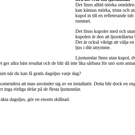
Det finns alltid mörka områden 
kan kännas mörka, trista och utan
kupol in till en refleterande tub
rummet.
Det finns kupoler med och utan 
kupolen är den att ljusstrålarna
Det är också viktigt att välja e
ljus i ditt utrymme.
Ljustunnlar finns utan kupol, dv
ger allra bäst resultat och de blir då inte lika sårbara för snö som anna
rum när du kan få gratis dagsljus varje dag?
rekomendera att man använder sig av en installatör. Detta blir dock en engå
 inga rörliga delar på de flesta ljustunnlar.
 äkta dagsljus, gör en enorm skillnad.