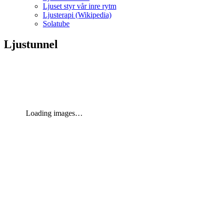
Ljuset styr vår inre rytm
Ljusterapi (Wikipedia)
Solatube
Ljustunnel
Loading images…