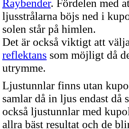
Raybender
. Fördelen med at
ljusstrålarna böjs ned i kup
solen står på himlen.
Det är också viktigt att väl
reflektans
som möjligt då dett
utrymme.
Ljustunnlar finns utan kupo
samlar då in ljus endast då s
också ljustunnlar med kupo
allra bäst resultat och de bl