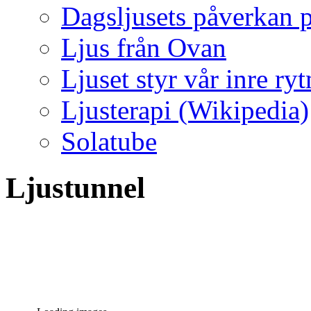
Dagsljusets påverkan p
Ljus från Ovan
Ljuset styr vår inre ry
Ljusterapi (Wikipedia)
Solatube
Ljustunnel