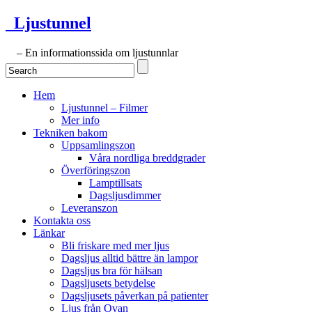
Ljustunnel
– En informationssida om ljustunnlar
Hem
Ljustunnel – Filmer
Mer info
Tekniken bakom
Uppsamlingszon
Våra nordliga breddgrader
Överföringszon
Lamptillsats
Dagsljusdimmer
Leveranszon
Kontakta oss
Länkar
Bli friskare med mer ljus
Dagsljus alltid bättre än lampor
Dagsljus bra för hälsan
Dagsljusets betydelse
Dagsljusets påverkan på patienter
Ljus från Ovan