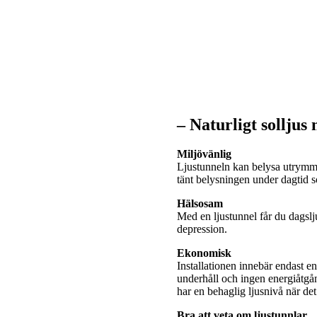
– Naturligt solljus
Miljövänlig
Ljustunneln kan belysa utrymme
tänt belysningen under dagtid
Hälsosam
Med en ljustunnel får du dagslj
depression.
Ekonomisk
Installationen innebär endast e
underhåll och ingen energiåtgå
har en behaglig ljusnivå när de
Bra att veta om ljustunnlar