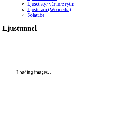
Ljuset styr vår inre rytm
Ljusterapi (Wikipedia)
Solatube
Ljustunnel
Loading images…