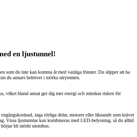
 med en ljustunnel!
n som du inte kan komma åt med vanliga fönster. Du slipper att ha
 som du annars behöver i mörka utrymmen.
us, vilket bland annat ger dig mer energi och minskar risken för
n engångskostnad, inga rörliga delar, motorer eller liknande som kräver
ng. Vissa ljustunnlar kan kombineras med LED-belysning, så du alltid
t börjar bli mörkt utomhus.