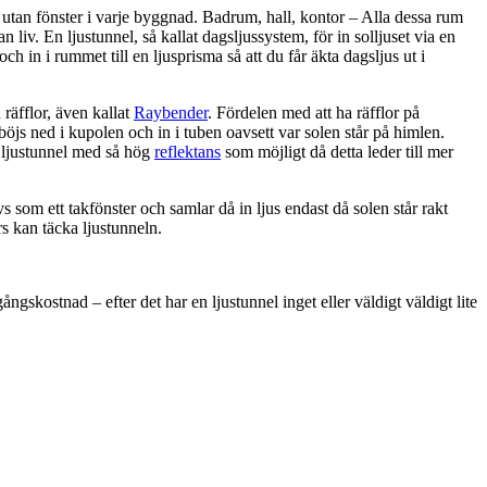
utan fönster i varje byggnad. Badrum, hall, kontor – Alla dessa rum
 liv. En ljustunnel, så kallat dagsljussystem, för in solljuset via en
 och in i rummet till en ljusprisma så att du får äkta dagsljus ut i
räfflor, även kallat
Raybender
. Fördelen med att ha räfflor på
 böjs ned i kupolen och in i tuben oavsett var solen står på himlen.
n ljustunnel med så hög
reflektans
som möjligt då detta leder till mer
s som ett takfönster och samlar då in ljus endast då solen står rakt
rs kan täcka ljustunneln.
ngskostnad – efter det har en ljustunnel inget eller väldigt väldigt lite