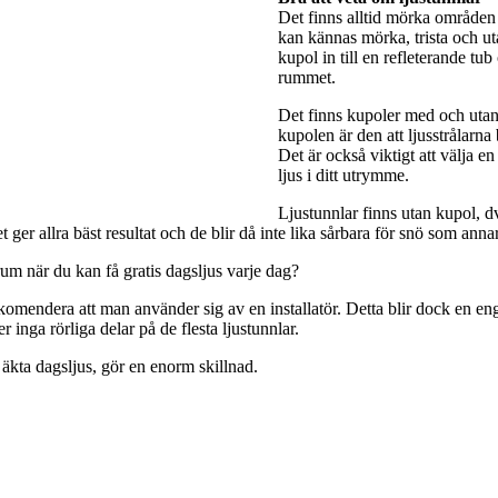
Det finns alltid mörka områden 
kan kännas mörka, trista och utan
kupol in till en refleterande tub
rummet.
Det finns kupoler med och utan 
kupolen är den att ljusstrålarna
Det är också viktigt att välja e
ljus i ditt utrymme.
Ljustunnlar finns utan kupol, dv
ger allra bäst resultat och de blir då inte lika sårbara för snö som anna
rum när du kan få gratis dagsljus varje dag?
rekomendera att man använder sig av en installatör. Detta blir dock en engå
 inga rörliga delar på de flesta ljustunnlar.
 äkta dagsljus, gör en enorm skillnad.