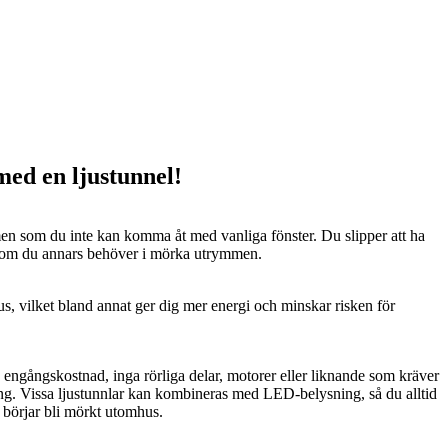
 med en ljustunnel!
n som du inte kan komma åt med vanliga fönster. Du slipper att ha
 som du annars behöver i mörka utrymmen.
us, vilket bland annat ger dig mer energi och minskar risken för
n engångskostnad, inga rörliga delar, motorer eller liknande som kräver
ng. Vissa ljustunnlar kan kombineras med LED-belysning, så du alltid
t börjar bli mörkt utomhus.