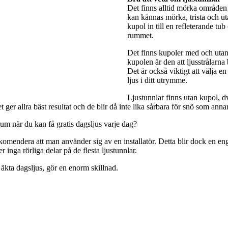
Det finns alltid mörka områden 
kan kännas mörka, trista och utan
kupol in till en refleterande tub
rummet.
Det finns kupoler med och utan 
kupolen är den att ljusstrålarna
Det är också viktigt att välja e
ljus i ditt utrymme.
Ljustunnlar finns utan kupol, dv
ger allra bäst resultat och de blir då inte lika sårbara för snö som anna
rum när du kan få gratis dagsljus varje dag?
rekomendera att man använder sig av en installatör. Detta blir dock en engå
 inga rörliga delar på de flesta ljustunnlar.
 äkta dagsljus, gör en enorm skillnad.