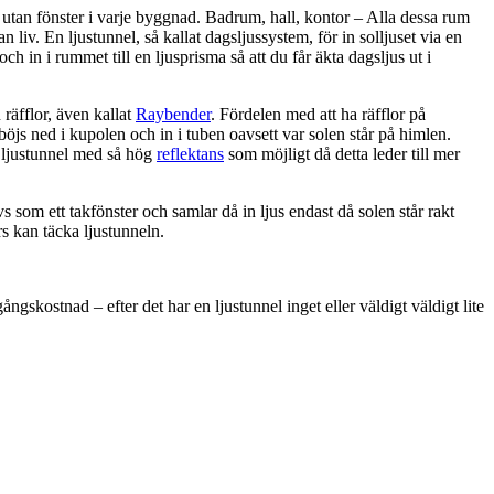
utan fönster i varje byggnad. Badrum, hall, kontor – Alla dessa rum
 liv. En ljustunnel, så kallat dagsljussystem, för in solljuset via en
 och in i rummet till en ljusprisma så att du får äkta dagsljus ut i
räfflor, även kallat
Raybender
. Fördelen med att ha räfflor på
 böjs ned i kupolen och in i tuben oavsett var solen står på himlen.
n ljustunnel med så hög
reflektans
som möjligt då detta leder till mer
s som ett takfönster och samlar då in ljus endast då solen står rakt
rs kan täcka ljustunneln.
ngskostnad – efter det har en ljustunnel inget eller väldigt väldigt lite