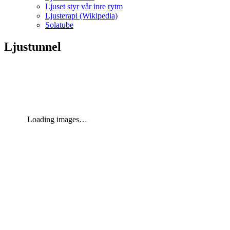
Ljuset styr vår inre rytm
Ljusterapi (Wikipedia)
Solatube
Ljustunnel
Loading images…