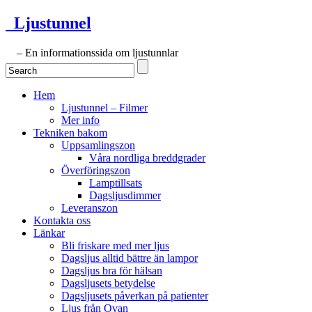
Ljustunnel
– En informationssida om ljustunnlar
Hem
Ljustunnel – Filmer
Mer info
Tekniken bakom
Uppsamlingszon
Våra nordliga breddgrader
Överföringszon
Lamptillsats
Dagsljusdimmer
Leveranszon
Kontakta oss
Länkar
Bli friskare med mer ljus
Dagsljus alltid bättre än lampor
Dagsljus bra för hälsan
Dagsljusets betydelse
Dagsljusets påverkan på patienter
Ljus från Ovan