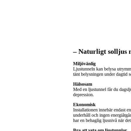
– Naturligt solljus
Miljövänlig
Ljustunneln kan belysa utrymme
tänt belysningen under dagtid
Hälsosam
Med en ljustunnel får du dagslj
depression.
Ekonomisk
Installationen innebär endast e
underhåll och ingen energiåtgå
har en behaglig ljusnivå när de
Bra att veta om ljustunnlar