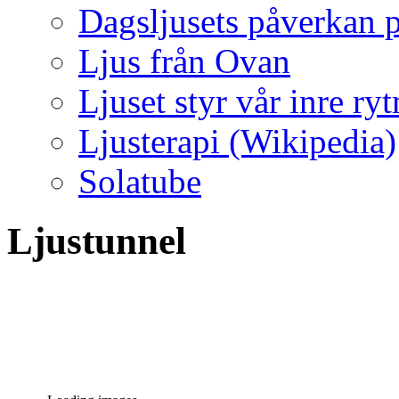
Dagsljusets påverkan p
Ljus från Ovan
Ljuset styr vår inre ry
Ljusterapi (Wikipedia)
Solatube
Ljustunnel