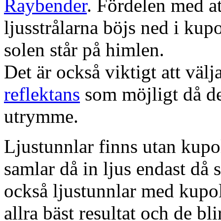
Raybender
. Fördelen med at
ljusstrålarna böjs ned i kup
solen står på himlen.
Det är också viktigt att väl
reflektans
som möjligt då dett
utrymme.
Ljustunnlar finns utan kupo
samlar då in ljus endast då s
också ljustunnlar med kupo
allra bäst resultat och de bl