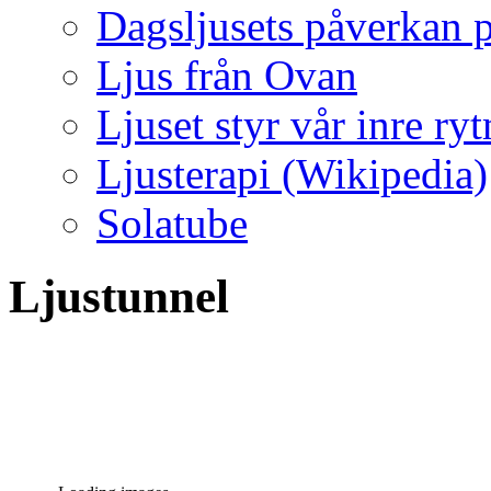
Dagsljusets påverkan p
Ljus från Ovan
Ljuset styr vår inre ry
Ljusterapi (Wikipedia)
Solatube
Ljustunnel