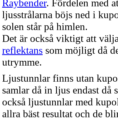
Raybender
. Fördelen med at
ljusstrålarna böjs ned i kup
solen står på himlen.
Det är också viktigt att väl
reflektans
som möjligt då dett
utrymme.
Ljustunnlar finns utan kupo
samlar då in ljus endast då s
också ljustunnlar med kupo
allra bäst resultat och de bl