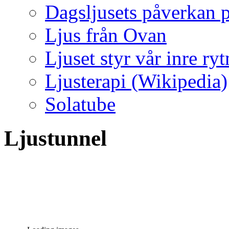
Dagsljusets påverkan p
Ljus från Ovan
Ljuset styr vår inre ry
Ljusterapi (Wikipedia)
Solatube
Ljustunnel