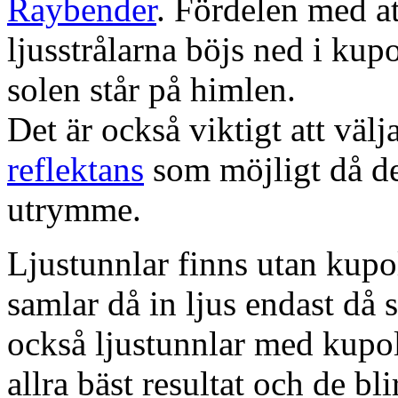
Raybender
. Fördelen med at
ljusstrålarna böjs ned i kup
solen står på himlen.
Det är också viktigt att väl
reflektans
som möjligt då dett
utrymme.
Ljustunnlar finns utan kupo
samlar då in ljus endast då s
också ljustunnlar med kupo
allra bäst resultat och de bl