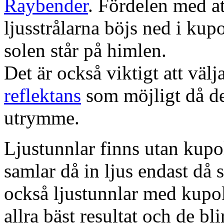
Raybender
. Fördelen med at
ljusstrålarna böjs ned i kup
solen står på himlen.
Det är också viktigt att väl
reflektans
som möjligt då dett
utrymme.
Ljustunnlar finns utan kupo
samlar då in ljus endast då s
också ljustunnlar med kupo
allra bäst resultat och de bl