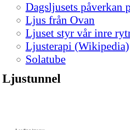
Dagsljusets påverkan p
Ljus från Ovan
Ljuset styr vår inre ry
Ljusterapi (Wikipedia)
Solatube
Ljustunnel