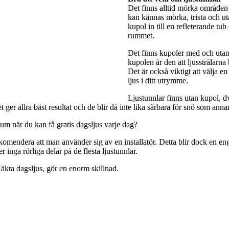
Det finns alltid mörka områden 
kan kännas mörka, trista och utan
kupol in till en refleterande tub
rummet.
Det finns kupoler med och utan 
kupolen är den att ljusstrålarna
Det är också viktigt att välja e
ljus i ditt utrymme.
Ljustunnlar finns utan kupol, dv
ger allra bäst resultat och de blir då inte lika sårbara för snö som anna
rum när du kan få gratis dagsljus varje dag?
rekomendera att man använder sig av en installatör. Detta blir dock en engå
 inga rörliga delar på de flesta ljustunnlar.
 äkta dagsljus, gör en enorm skillnad.