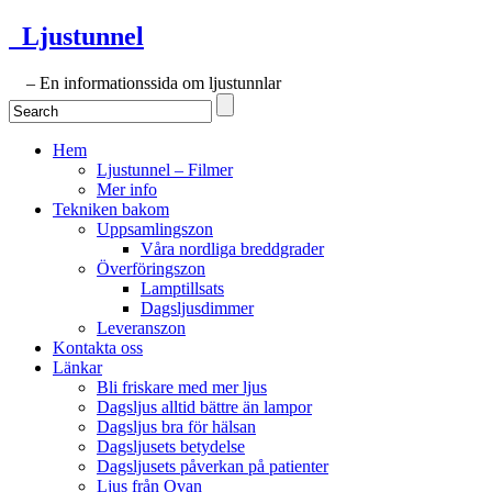
Ljustunnel
– En informationssida om ljustunnlar
Hem
Ljustunnel – Filmer
Mer info
Tekniken bakom
Uppsamlingszon
Våra nordliga breddgrader
Överföringszon
Lamptillsats
Dagsljusdimmer
Leveranszon
Kontakta oss
Länkar
Bli friskare med mer ljus
Dagsljus alltid bättre än lampor
Dagsljus bra för hälsan
Dagsljusets betydelse
Dagsljusets påverkan på patienter
Ljus från Ovan