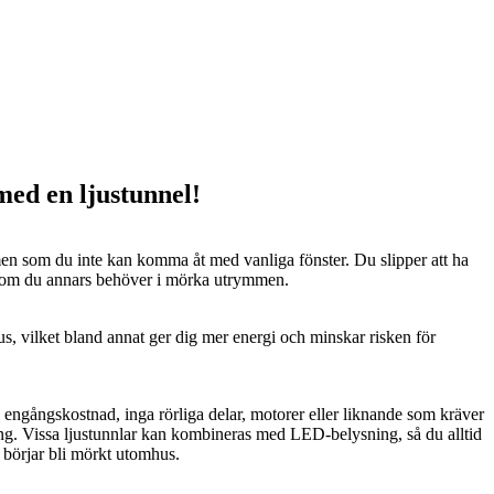
 med en ljustunnel!
n som du inte kan komma åt med vanliga fönster. Du slipper att ha
 som du annars behöver i mörka utrymmen.
us, vilket bland annat ger dig mer energi och minskar risken för
n engångskostnad, inga rörliga delar, motorer eller liknande som kräver
ng. Vissa ljustunnlar kan kombineras med LED-belysning, så du alltid
t börjar bli mörkt utomhus.