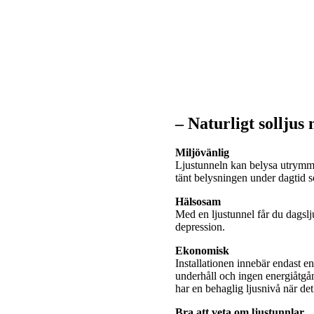
– Naturligt solljus
Miljövänlig
Ljustunneln kan belysa utrymme
tänt belysningen under dagtid
Hälsosam
Med en ljustunnel får du dagslj
depression.
Ekonomisk
Installationen innebär endast e
underhåll och ingen energiåtgå
har en behaglig ljusnivå när de
Bra att veta om ljustunnlar