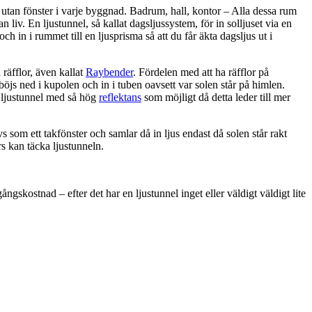
utan fönster i varje byggnad. Badrum, hall, kontor – Alla dessa rum
 liv. En ljustunnel, så kallat dagsljussystem, för in solljuset via en
 och in i rummet till en ljusprisma så att du får äkta dagsljus ut i
räfflor, även kallat
Raybender
. Fördelen med att ha räfflor på
 böjs ned i kupolen och in i tuben oavsett var solen står på himlen.
n ljustunnel med så hög
reflektans
som möjligt då detta leder till mer
s som ett takfönster och samlar då in ljus endast då solen står rakt
rs kan täcka ljustunneln.
ngskostnad – efter det har en ljustunnel inget eller väldigt väldigt lite