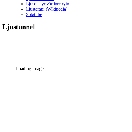
Ljuset styr vår inre rytm
Ljusterapi (Wikipedia)
Solatube
Ljustunnel
Loading images…