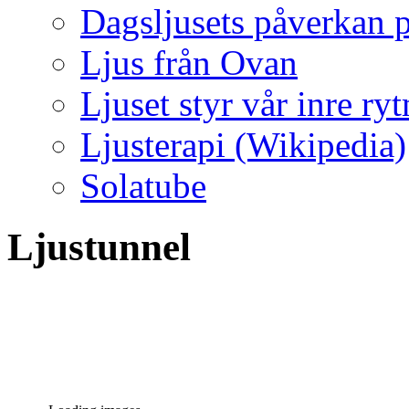
Dagsljusets påverkan p
Ljus från Ovan
Ljuset styr vår inre ry
Ljusterapi (Wikipedia)
Solatube
Ljustunnel