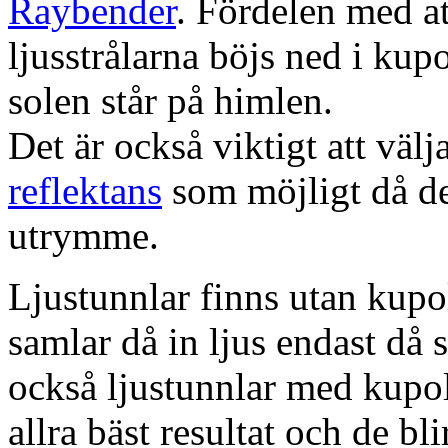
Raybender
. Fördelen med at
ljusstrålarna böjs ned i kup
solen står på himlen.
Det är också viktigt att väl
reflektans
som möjligt då dett
utrymme.
Ljustunnlar finns utan kupo
samlar då in ljus endast då s
också ljustunnlar med kupo
allra bäst resultat och de bl