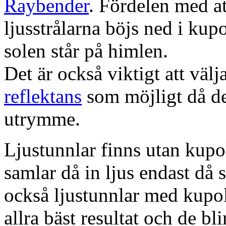
Raybender
. Fördelen med at
ljusstrålarna böjs ned i kup
solen står på himlen.
Det är också viktigt att väl
reflektans
som möjligt då dett
utrymme.
Ljustunnlar finns utan kupo
samlar då in ljus endast då s
också ljustunnlar med kupo
allra bäst resultat och de bl