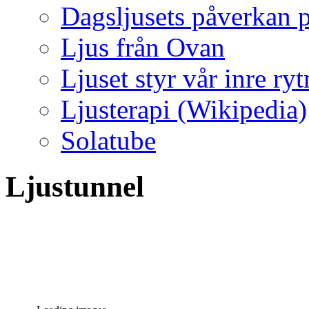
Dagsljusets påverkan p
Ljus från Ovan
Ljuset styr vår inre ry
Ljusterapi (Wikipedia)
Solatube
Ljustunnel