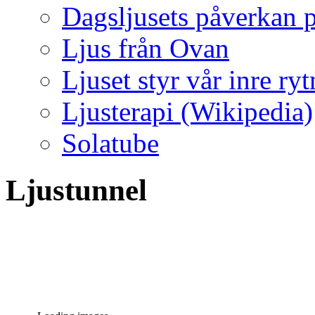
Dagsljusets påverkan p
Ljus från Ovan
Ljuset styr vår inre ry
Ljusterapi (Wikipedia)
Solatube
Ljustunnel