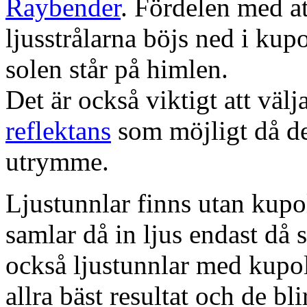
Raybender
. Fördelen med at
ljusstrålarna böjs ned i kup
solen står på himlen.
Det är också viktigt att väl
reflektans
som möjligt då dett
utrymme.
Ljustunnlar finns utan kupo
samlar då in ljus endast då s
också ljustunnlar med kupo
allra bäst resultat och de bl