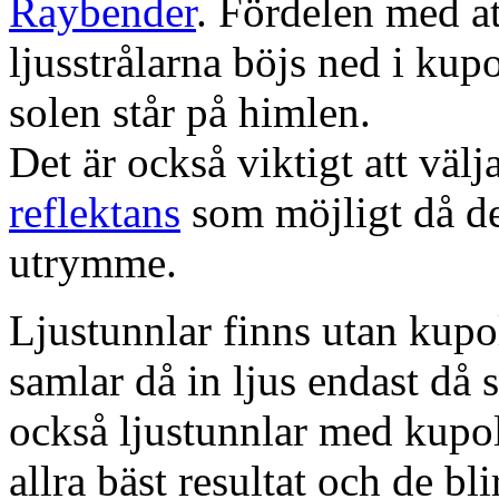
Raybender
. Fördelen med at
ljusstrålarna böjs ned i kup
solen står på himlen.
Det är också viktigt att väl
reflektans
som möjligt då dett
utrymme.
Ljustunnlar finns utan kupo
samlar då in ljus endast då s
också ljustunnlar med kupo
allra bäst resultat och de bl