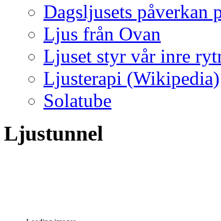
Dagsljusets påverkan p
Ljus från Ovan
Ljuset styr vår inre ry
Ljusterapi (Wikipedia)
Solatube
Ljustunnel