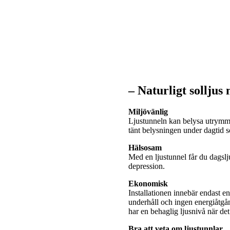
– Naturligt solljus
Miljövänlig
Ljustunneln kan belysa utrymme
tänt belysningen under dagtid
Hälsosam
Med en ljustunnel får du dagslj
depression.
Ekonomisk
Installationen innebär endast e
underhåll och ingen energiåtgå
har en behaglig ljusnivå när de
Bra att veta om ljustunnlar