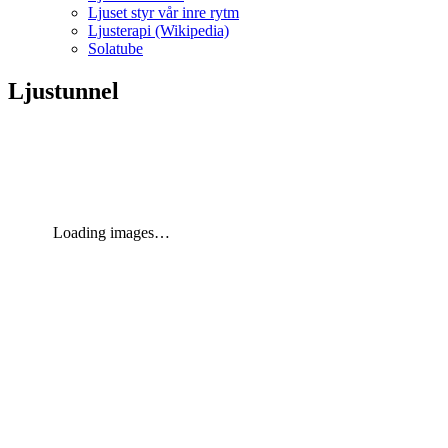
Ljuset styr vår inre rytm
Ljusterapi (Wikipedia)
Solatube
Ljustunnel
Loading images…