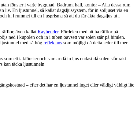
utan fönster i varje byggnad. Badrum, hall, kontor – Alla dessa rum
 liv. En ljustunnel, så kallat dagsljussystem, för in solljuset via en
 och in i rummet till en ljusprisma så att du får äkta dagsljus ut i
räfflor, även kallat
Raybender
. Fördelen med att ha räfflor på
 böjs ned i kupolen och in i tuben oavsett var solen står på himlen.
n ljustunnel med så hög
reflektans
som möjligt då detta leder till mer
s som ett takfönster och samlar då in ljus endast då solen står rakt
rs kan täcka ljustunneln.
ngskostnad – efter det har en ljustunnel inget eller väldigt väldigt lite