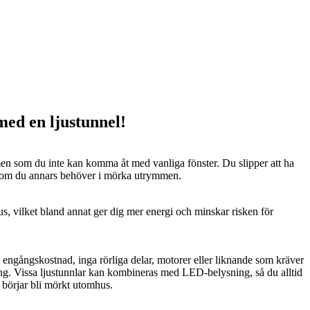
 med en ljustunnel!
n som du inte kan komma åt med vanliga fönster. Du slipper att ha
 som du annars behöver i mörka utrymmen.
us, vilket bland annat ger dig mer energi och minskar risken för
n engångskostnad, inga rörliga delar, motorer eller liknande som kräver
ng. Vissa ljustunnlar kan kombineras med LED-belysning, så du alltid
t börjar bli mörkt utomhus.