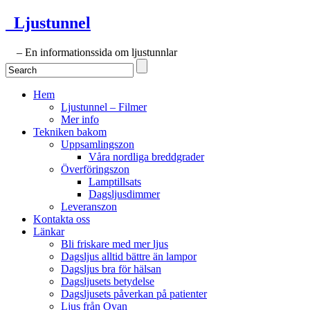
Ljustunnel
– En informationssida om ljustunnlar
Hem
Ljustunnel – Filmer
Mer info
Tekniken bakom
Uppsamlingszon
Våra nordliga breddgrader
Överföringszon
Lamptillsats
Dagsljusdimmer
Leveranszon
Kontakta oss
Länkar
Bli friskare med mer ljus
Dagsljus alltid bättre än lampor
Dagsljus bra för hälsan
Dagsljusets betydelse
Dagsljusets påverkan på patienter
Ljus från Ovan