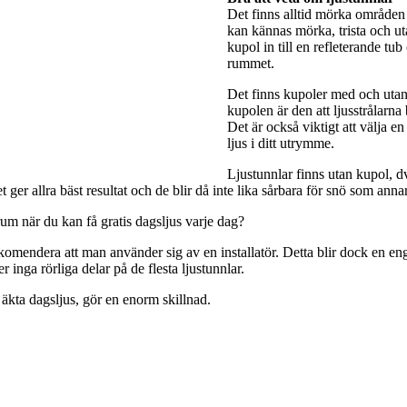
Det finns alltid mörka områden 
kan kännas mörka, trista och utan
kupol in till en refleterande tub
rummet.
Det finns kupoler med och utan 
kupolen är den att ljusstrålarna
Det är också viktigt att välja e
ljus i ditt utrymme.
Ljustunnlar finns utan kupol, dv
ger allra bäst resultat och de blir då inte lika sårbara för snö som anna
rum när du kan få gratis dagsljus varje dag?
rekomendera att man använder sig av en installatör. Detta blir dock en engå
 inga rörliga delar på de flesta ljustunnlar.
 äkta dagsljus, gör en enorm skillnad.