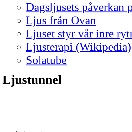
Dagsljusets påverkan p
Ljus från Ovan
Ljuset styr vår inre ry
Ljusterapi (Wikipedia)
Solatube
Ljustunnel