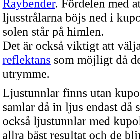
Raybender
. Fördelen med at
ljusstrålarna böjs ned i kup
solen står på himlen.
Det är också viktigt att väl
reflektans
som möjligt då dett
utrymme.
Ljustunnlar finns utan kupo
samlar då in ljus endast då s
också ljustunnlar med kupo
allra bäst resultat och de bl