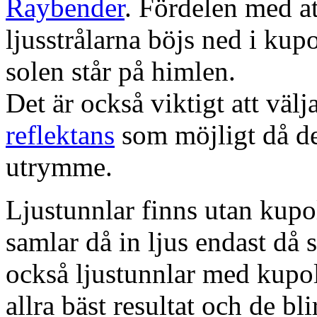
Raybender
. Fördelen med at
ljusstrålarna böjs ned i kup
solen står på himlen.
Det är också viktigt att väl
reflektans
som möjligt då dett
utrymme.
Ljustunnlar finns utan kupo
samlar då in ljus endast då s
också ljustunnlar med kupo
allra bäst resultat och de bl