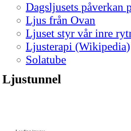
Dagsljusets påverkan p
Ljus från Ovan
Ljuset styr vår inre ry
Ljusterapi (Wikipedia)
Solatube
Ljustunnel