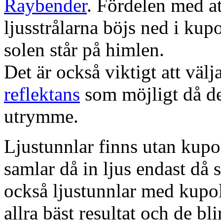
Raybender
. Fördelen med at
ljusstrålarna böjs ned i kup
solen står på himlen.
Det är också viktigt att väl
reflektans
som möjligt då dett
utrymme.
Ljustunnlar finns utan kupo
samlar då in ljus endast då s
också ljustunnlar med kupo
allra bäst resultat och de bl