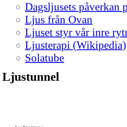
Dagsljusets påverkan p
Ljus från Ovan
Ljuset styr vår inre ry
Ljusterapi (Wikipedia)
Solatube
Ljustunnel