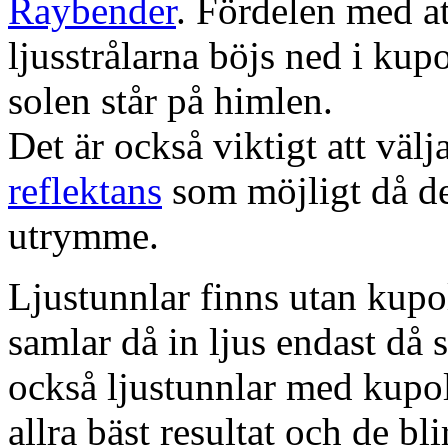
Raybender
. Fördelen med at
ljusstrålarna böjs ned i kup
solen står på himlen.
Det är också viktigt att väl
reflektans
som möjligt då dett
utrymme.
Ljustunnlar finns utan kupo
samlar då in ljus endast då s
också ljustunnlar med kupo
allra bäst resultat och de bl