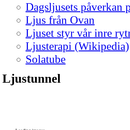
Dagsljusets påverkan p
Ljus från Ovan
Ljuset styr vår inre ry
Ljusterapi (Wikipedia)
Solatube
Ljustunnel