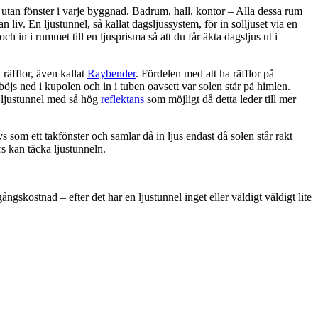
utan fönster i varje byggnad. Badrum, hall, kontor – Alla dessa rum
 liv. En ljustunnel, så kallat dagsljussystem, för in solljuset via en
 och in i rummet till en ljusprisma så att du får äkta dagsljus ut i
räfflor, även kallat
Raybender
. Fördelen med att ha räfflor på
 böjs ned i kupolen och in i tuben oavsett var solen står på himlen.
n ljustunnel med så hög
reflektans
som möjligt då detta leder till mer
s som ett takfönster och samlar då in ljus endast då solen står rakt
rs kan täcka ljustunneln.
ngskostnad – efter det har en ljustunnel inget eller väldigt väldigt lite