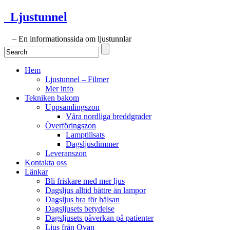
Ljustunnel
– En informationssida om ljustunnlar
Hem
Ljustunnel – Filmer
Mer info
Tekniken bakom
Uppsamlingszon
Våra nordliga breddgrader
Överföringszon
Lamptillsats
Dagsljusdimmer
Leveranszon
Kontakta oss
Länkar
Bli friskare med mer ljus
Dagsljus alltid bättre än lampor
Dagsljus bra för hälsan
Dagsljusets betydelse
Dagsljusets påverkan på patienter
Ljus från Ovan