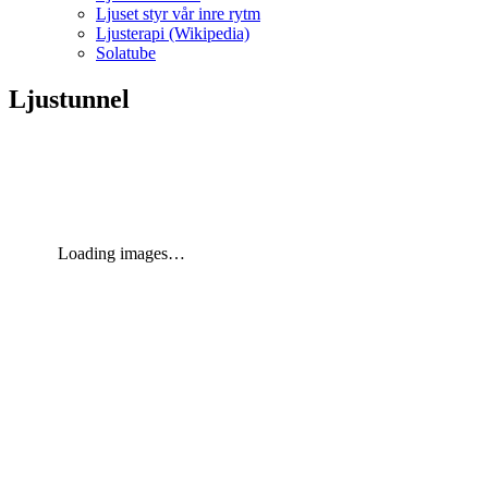
Ljuset styr vår inre rytm
Ljusterapi (Wikipedia)
Solatube
Ljustunnel
Loading images…