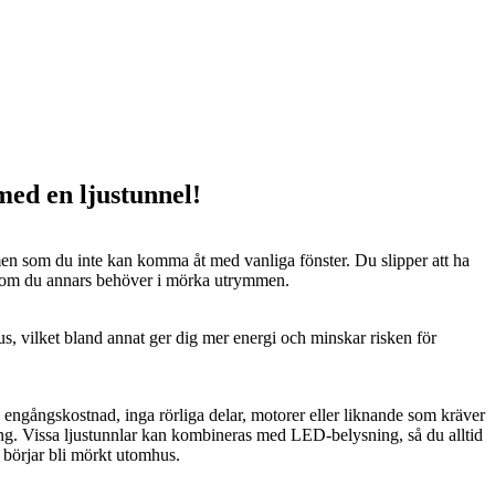
 med en ljustunnel!
n som du inte kan komma åt med vanliga fönster. Du slipper att ha
 som du annars behöver i mörka utrymmen.
us, vilket bland annat ger dig mer energi och minskar risken för
n engångskostnad, inga rörliga delar, motorer eller liknande som kräver
ng. Vissa ljustunnlar kan kombineras med LED-belysning, så du alltid
t börjar bli mörkt utomhus.