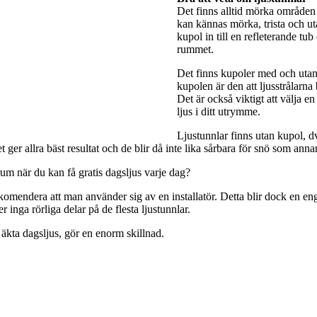
Det finns alltid mörka områden 
kan kännas mörka, trista och utan
kupol in till en refleterande tub
rummet.
Det finns kupoler med och utan 
kupolen är den att ljusstrålarna
Det är också viktigt att välja e
ljus i ditt utrymme.
Ljustunnlar finns utan kupol, dv
ger allra bäst resultat och de blir då inte lika sårbara för snö som anna
rum när du kan få gratis dagsljus varje dag?
rekomendera att man använder sig av en installatör. Detta blir dock en engå
 inga rörliga delar på de flesta ljustunnlar.
 äkta dagsljus, gör en enorm skillnad.