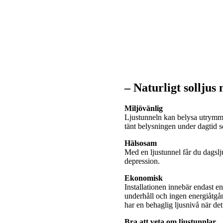
– Naturligt solljus
Miljövänlig
Ljustunneln kan belysa utrymme
tänt belysningen under dagtid
Hälsosam
Med en ljustunnel får du dagslj
depression.
Ekonomisk
Installationen innebär endast e
underhåll och ingen energiåtgå
har en behaglig ljusnivå när de
Bra att veta om ljustunnlar